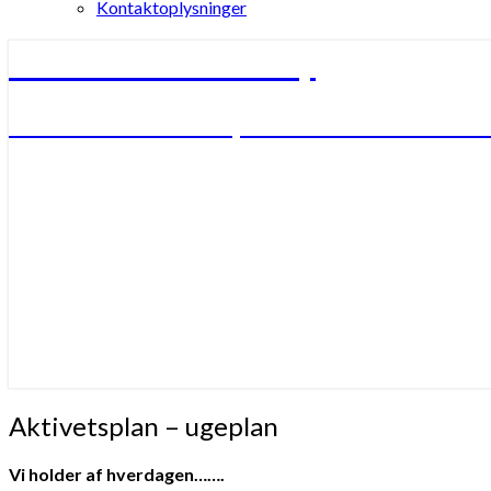
Kontaktoplysninger
Børnhuset Bulderby
Børnhuset Bulderby – verdens måske nok
Aktivetsplan
Aktivetsplan – ugeplan
–
ugeplan
Vi holder af hverdagen…….