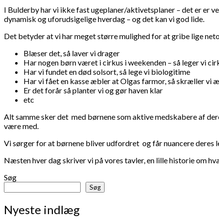
I Bulderby har vi ikke fast ugeplaner/aktivetsplaner – det er er v
dynamisk og uforudsigelige hverdag – og det kan vi god lide.
Det betyder at vi har meget større mulighed for at gribe lige net
Blæser det, så laver vi drager
Har nogen børn været i cirkus i weekenden – så leger vi cir
Har vi fundet en død solsort, så lege vi biologitime
Har vi fået en kasse æbler at Olgas farmor, så skræller vi 
Er det forår så planter vi og gør haven klar
etc
Alt samme sker det med børnene som aktive medskabere af deres e
være med.
Vi sørger for at børnene bliver udfordret og får nuancere deres leg
Næsten hver dag skriver vi på vores tavler, en lille historie om hvad
Søg
Søg
Nyeste indlæg