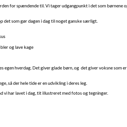
erden for spændende til. Vi tager
udgangpunkt i det som børnene og 
op det som gør dagen i dag til noget ganske særligt.
kus
æbler og lave kage
gen hverdag. Det giver glade børn, og det giver voksne som er opt
e, så der hele tide er en udvikling i deres leg.
 vi har lavet i dag, tit illustreret med fotos og tegninger.