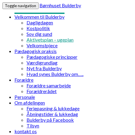
Børnhuset Bulderby
Toggle navigation
Velkommen til Bulderby
Dagligdagen
Kostpolitik
Sov dig sund
Aktivetsplan – ugeplan
Velkomstpjece
Pædagogisk praksis
Pædagogiske principper
Værdigrundlag
Nyt fra Bulderby
Hvad synes Bulderby om…..
Forældre
Forældre samarbejde
Forældrerådet
Personale
Om afdelingen
Feriepasning & lukkedage
Åbningstider & lukkedag
Bulderby på Facebook
Tilsyn
kontakt os