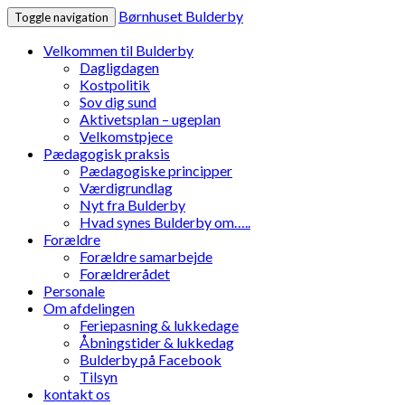
Børnhuset Bulderby
Toggle navigation
Velkommen til Bulderby
Dagligdagen
Kostpolitik
Sov dig sund
Aktivetsplan – ugeplan
Velkomstpjece
Pædagogisk praksis
Pædagogiske principper
Værdigrundlag
Nyt fra Bulderby
Hvad synes Bulderby om…..
Forældre
Forældre samarbejde
Forældrerådet
Personale
Om afdelingen
Feriepasning & lukkedage
Åbningstider & lukkedag
Bulderby på Facebook
Tilsyn
kontakt os