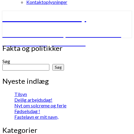
Kontaktoplysninger
Børnhuset Bulderby
Børnhuset Bulderby – verdens måske
nok bedste daginstitution
Fakta
Fakta og politikker
og
politikker
Søg
Søg
Nyeste indlæg
Tilsyn
Dejlig arbejdsdag!
Nyt om solcreme og ferie
Fødselsdag !
Fastelavn er mit navn,
Kategorier