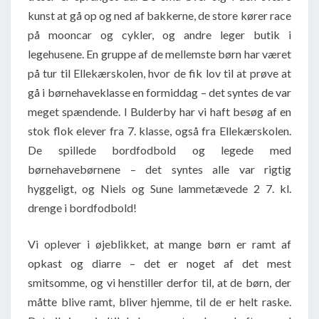
kunst at gå op og ned af bakkerne, de store kører race
på mooncar og cykler, og andre leger butik i
legehusene. En gruppe af de mellemste børn har været
på tur til Ellekærskolen, hvor de fik lov til at prøve at
gå i børnehaveklasse en formiddag – det syntes de var
meget spændende. I Bulderby har vi haft besøg af en
stok flok elever fra 7. klasse, også fra Ellekærskolen.
De spillede bordfodbold og legede med
børnehavebørnene – det syntes alle var rigtig
hyggeligt, og Niels og Sune lammetævede 2 7. kl.
drenge i bordfodbold!
Vi oplever i øjeblikket, at mange børn er ramt af
opkast og diarre – det er noget af det mest
smitsomme, og vi henstiller derfor til, at de børn, der
måtte blive ramt, bliver hjemme, til de er helt raske.