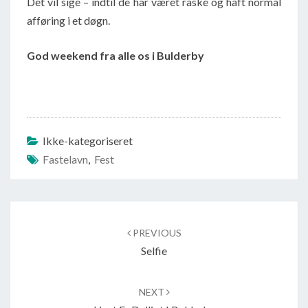
Det vil sige – indtil de har været raske og haft normal
afføring i et døgn.
God weekend fra alle os i Bulderby
Ikke-kategoriseret
Fastelavn
,
Fest
Post
navigation
PREVIOUS
Selfie
NEXT