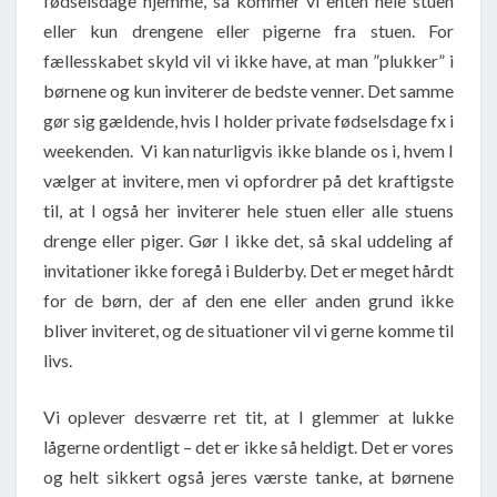
fødselsdage hjemme, så kommer vi enten hele stuen
eller kun drengene eller pigerne fra stuen. For
fællesskabet skyld vil vi ikke have, at man ”plukker” i
børnene og kun inviterer de bedste venner. Det samme
gør sig gældende, hvis I holder private fødselsdage fx i
weekenden. Vi kan naturligvis ikke blande os i, hvem I
vælger at invitere, men vi opfordrer på det kraftigste
til, at I også her inviterer hele stuen eller alle stuens
drenge eller piger. Gør I ikke det, så skal uddeling af
invitationer ikke foregå i Bulderby. Det er meget hårdt
for de børn, der af den ene eller anden grund ikke
bliver inviteret, og de situationer vil vi gerne komme til
livs.
Vi oplever desværre ret tit, at I glemmer at lukke
lågerne ordentligt – det er ikke så heldigt. Det er vores
og helt sikkert også jeres værste tanke, at børnene