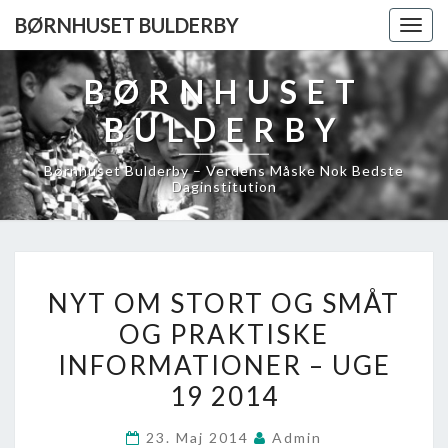
BØRNHUSET BULDERBY
Togg
navig
BØRNHUSET
BULDERBY
Børnhuset Bulderby – Verdens Måske Nok Bedste
Daginstitution
NYT
NYT OM STORT OG SMÅT
OM
OG PRAKTISKE
STORT
INFORMATIONER – UGE
OG
SMÅT
19 2014
OG
23. Maj 2014
Admin
PRAKTISKE