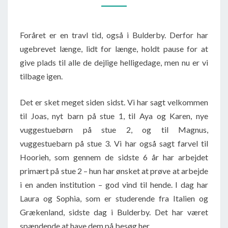
INFORMATIONER
–
Foråret er en travl tid, også i Bulderby. Derfor har
UGE
ugebrevet længe, lidt for længe, holdt pause for at
19
give plads til alle de dejlige helligedage, men nu er vi
2014
tilbage igen.
Det er sket meget siden sidst. Vi har sagt velkommen
til Joas, nyt barn på stue 1, til Aya og Karen, nye
vuggestuebørn på stue 2, og til Magnus,
vuggestuebarn på stue 3. Vi har også sagt farvel til
Hoorieh, som gennem de sidste 6 år har arbejdet
primært på stue 2 – hun har ønsket at prøve at arbejde
i en anden institution – god vind til hende. I dag har
Laura og Sophia, som er studerende fra Italien og
Grækenland, sidste dag i Bulderby. Det har været
spændende at have dem på besøg her.