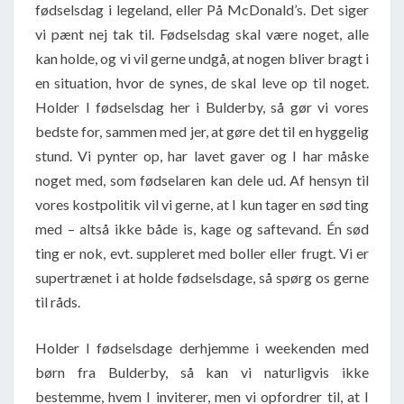
fødselsdag i legeland, eller På McDonald’s. Det siger
vi pænt nej tak til. Fødselsdag skal være noget, alle
kan holde, og vi vil gerne undgå, at nogen bliver bragt i
en situation, hvor de synes, de skal leve op til noget.
Holder I fødselsdag her i Bulderby, så gør vi vores
bedste for, sammen med jer, at gøre det til en hyggelig
stund. Vi pynter op, har lavet gaver og I har måske
noget med, som fødselaren kan dele ud. Af hensyn til
vores kostpolitik vil vi gerne, at I kun tager en sød ting
med – altså ikke både is, kage og saftevand. Én sød
ting er nok, evt. suppleret med boller eller frugt. Vi er
supertrænet i at holde fødselsdage, så spørg os gerne
til råds.
Holder I fødselsdage derhjemme i weekenden med
børn fra Bulderby, så kan vi naturligvis ikke
bestemme, hvem I inviterer, men vi opfordrer til, at I