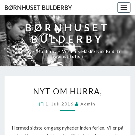
BØRNHUSET BULDERBY
Togg
navig
BØRNHUSET
BULDERBY
Børnhuset Bulderby – Verdens Måske Nok Bedste
Daginstitution
NYT
NYT OM HURRA,
OM
HURRA,
1. Juli 2016
Admin
Hermed sidste omgang nyheder inden ferien. VI er på