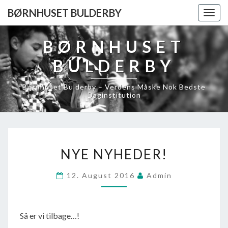
BØRNHUSET BULDERBY
Togg
navig
BØRNHUSET
BULDERBY
Børnhuset Bulderby – Verdens Måske Nok Bedste
Daginstitution
NYE
NYE NYHEDER!
NYHEDER!
12. August 2016
Admin
Så er vi tilbage…!