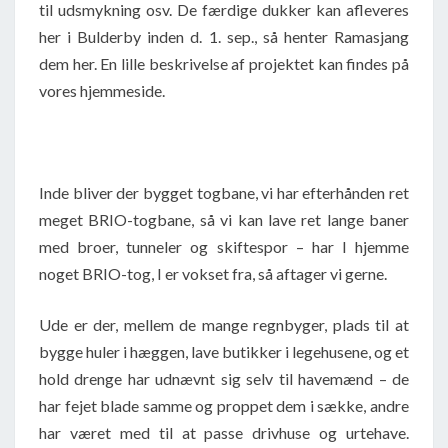
til udsmykning osv. De færdige dukker kan afleveres
her i Bulderby inden d. 1. sep., så henter Ramasjang
dem her. En lille beskrivelse af projektet kan findes på
vores hjemmeside.
Inde bliver der bygget togbane, vi har efterhånden ret
meget BRIO-togbane, så vi kan lave ret lange baner
med broer, tunneler og skiftespor – har I hjemme
noget BRIO-tog, I er vokset fra, så aftager vi gerne.
Ude er der, mellem de mange regnbyger, plads til at
bygge huler i hæggen, lave butikker i legehusene, og et
hold drenge har udnævnt sig selv til havemænd – de
har fejet blade samme og proppet dem i sække, andre
har været med til at passe drivhuse og urtehave.