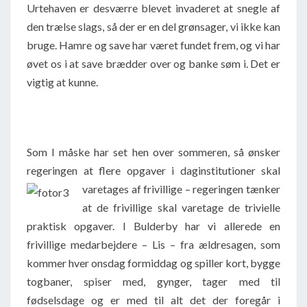
Urtehaven er desværre blevet invaderet at snegle af
den trælse slags, så der er en del grønsager, vi ikke kan
bruge. Hamre og save har været fundet frem, og vi har
øvet os i at save brædder over og banke søm i. Det er
vigtig at kunne.
Som I måske har set hen over sommeren, så ønsker
regeringen at flere opgaver i daginstitutioner ska
l
varetages af frivillige – regeringen tænker
at de frivillige skal varetage de trivielle
praktisk opgaver. I Bulderby har vi allerede en
frivillige medarbejdere – Lis – fra ældresagen, som
kommer hver onsdag formiddag og spiller kort, bygge
togbaner, spiser med, gynger, tager med til
fødselsdage og er med til alt det der foregår i