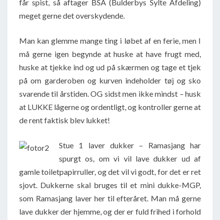
får spist, så aftager BSA (Bulderbys Sylte Afdeling)
meget gerne det overskydende.
Man kan glemme mange ting i løbet af en ferie, men I
må gerne igen begynde at huske at have frugt med,
huske at tjekke ind og ud på skærmen og tage et tjek
på om garderoben og kurven indeholder tøj og sko
svarende til årstiden. OG sidst men ikke mindst – husk
at LUKKE lågerne og ordentligt, og kontroller gerne at
de rent faktisk blev lukket!
Stue 1 laver dukker – Ramasjang har
spurgt os, om vi vil lave dukker ud af
gamle toiletpapirruller, og det vil vi godt, for det er ret
sjovt. Dukkerne skal bruges til et mini dukke-MGP,
som Ramasjang laver her til efteråret. Man må gerne
lave dukker der hjemme, og der er fuld frihed i forhold