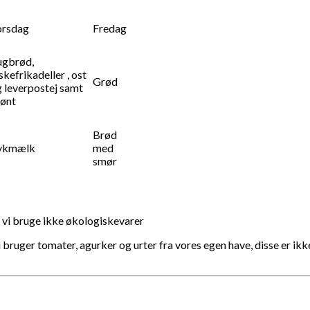
orsdag
Fredag
ugbrød,
skefrikadeller , ost
Grød
 leverpostej samt
rønt
Brød
ykmælk
med
smør
l vi bruge ikke økologiskevarer
 bruger tomater, agurker og urter fra vores egen have, disse er ikk