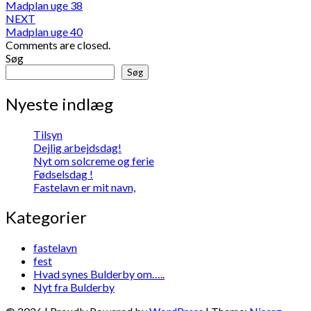
Madplan uge 38
navigation
NEXT
Madplan uge 40
Comments are closed.
Søg
Søg
Nyeste indlæg
Tilsyn
Dejlig arbejdsdag!
Nyt om solcreme og ferie
Fødselsdag !
Fastelavn er mit navn,
Kategorier
fastelavn
fest
Hvad synes Bulderby om…..
Nyt fra Bulderby