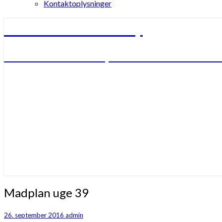
Kontaktoplysninger
Børnhuset Bulderby
Børnhuset Bulderby – verdens måske nok
Madplan
Madplan uge 39
uge
39
26. september 2016
admin