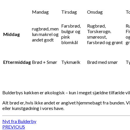
Mandag
Tirsdag
Onsdag
T
Farsbrød,
Rugbrød,
R
rugbrød, men
bulgur og
Torskerogn.
Fi
Middag
lun makrel og
pink
smøreost,
og
andet godt
blomkål
farsbrød og grønt
g
Eftermiddag
Brød + Smør
Tykmælk
Brød med smør
T
Bulderbys køkken er økologisk – kun i meget sjældne tilfælde vi
Alt brød er, hvis ikke andet er angivet hjemmebagt fra bunden. Vi
eller kunstgødning i vores have.
Nyt fra Bulderby
Post
PREVIOUS