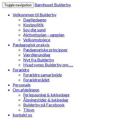
Børnhuset Bulderby
Toggle navigation
Velkommen til Bulderby
Dagligdagen
Kostpolitik
Sov dig sund
Aktivetsplan – ugeplan
Velkomstpjece
Pædagogisk praksis
Pædagogiske principper
Værdigrundlag
Nyt fra Bulderby
Hvad synes Bulderby om…..
Forældre
Forældre samarbejde
Forældrerådet
Personale
Om afdelingen
Feriepasning & lukkedage
Åbningstider & lukkedag
Bulderby på Facebook
Tilsyn
kontakt os