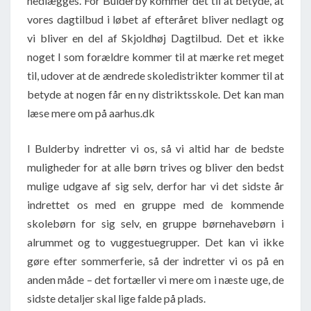
nedlægges. For Bulderby kommer det til at betyde, at
vores dagtilbud i løbet af efteråret bliver nedlagt og
vi bliver en del af Skjoldhøj Dagtilbud. Det et ikke
noget I som forældre kommer til at mærke ret meget
til, udover at de ændrede skoledistrikter kommer til at
betyde at nogen får en ny distriktsskole. Det kan man
læse mere om på aarhus.dk
I Bulderby indretter vi os, så vi altid har de bedste
muligheder for at alle børn trives og bliver den bedst
mulige udgave af sig selv, derfor har vi det sidste år
indrettet os med en gruppe med de kommende
skolebørn for sig selv, en gruppe børnehavebørn i
alrummet og to vuggestuegrupper. Det kan vi ikke
gøre efter sommerferie, så der indretter vi os på en
anden måde – det fortæller vi mere om i næste uge, de
sidste detaljer skal lige falde på plads.