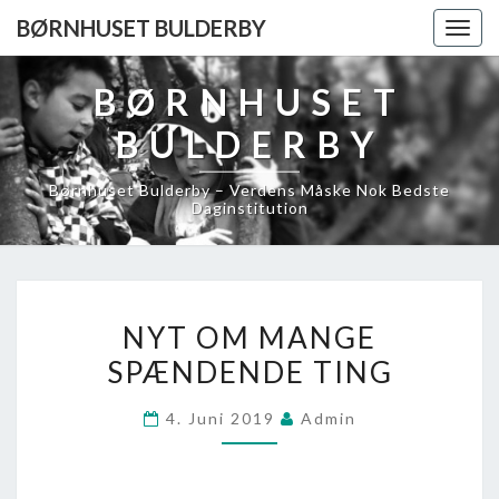
BØRNHUSET BULDERBY
Togg
navig
BØRNHUSET
BULDERBY
Børnhuset Bulderby – Verdens Måske Nok Bedste
Daginstitution
NYT
NYT OM MANGE
OM
SPÆNDENDE TING
MANGE
SPÆNDENDE
4. Juni 2019
Admin
TING