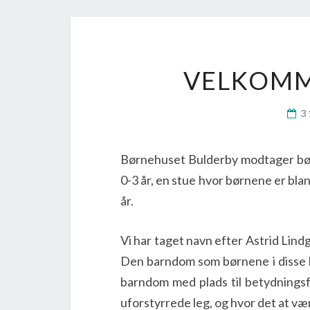
VELKOMM
3
Børnehuset Bulderby modtager børn 
0-3 år, en stue hvor børnene er blan
år.
Vi har taget navn efter Astrid Li
Den barndom som børnene i disse 
barndom med plads til betydningsf
uforstyrrede leg, og hvor det at væ