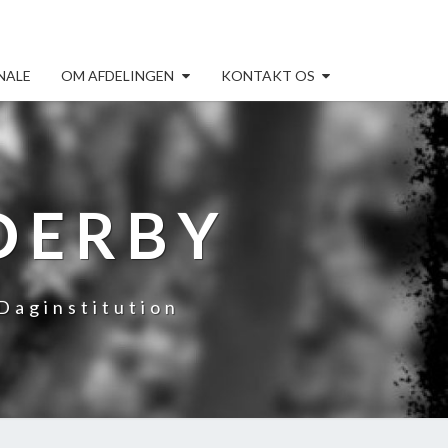
NALE
OM AFDELINGEN
KONTAKT OS
DERBY
Daginstitution