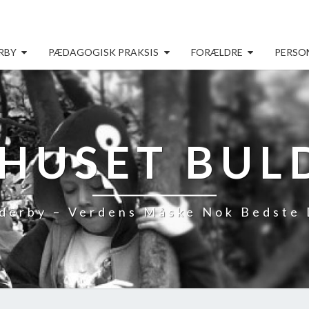
RBY
PÆDAGOGISK PRAKSIS
FORÆLDRE
PERSO
HUSET BUL
derby – Verdens Måske Nok Bedste 