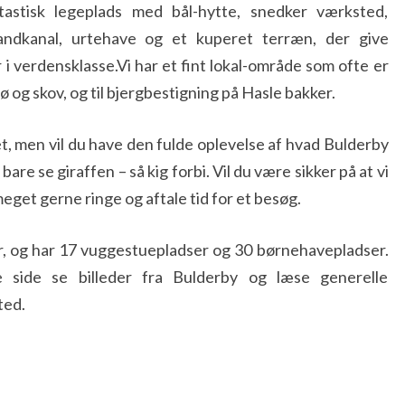
astisk legeplads med bål-hytte, snedker værksted,
andkanal, urtehave og et kuperet terræn, der give
i verdensklasse.Vi har et fint lokal-område som ofte er
 sø og skov, og til bjergbestigning på Hasle bakker.
t, men vil du have den fulde oplevelse af hvad Bulderby
du bare se giraffen – så kig forbi. Vil du være sikker på at vi
meget gerne ringe og aftale tid for et besøg.
 år, og har 17 vuggestuepladser og 30 børnehavepladser.
 side se billeder fra Bulderby og læse generelle
ted.