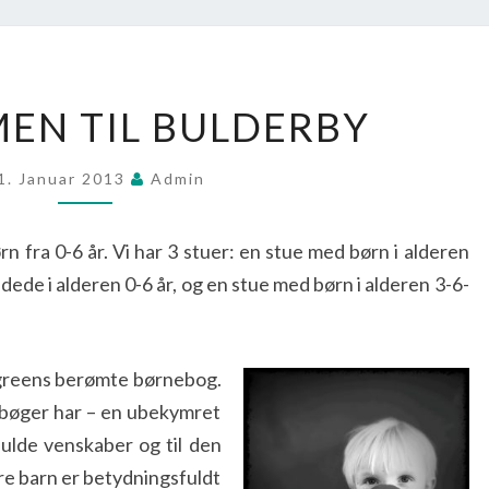
VELKOMMEN
EN TIL BULDERBY
TIL
BULDERBY
1. Januar 2013
Admin
fra 0-6 år. Vi har 3 stuer: en stue med børn i alderen
dede i alderen 0-6 år, og en stue med børn i alderen 3-6-
ndgreens berømte børnebog.
bøger har – en ubekymret
ulde venskaber og til den
re barn er betydningsfuldt