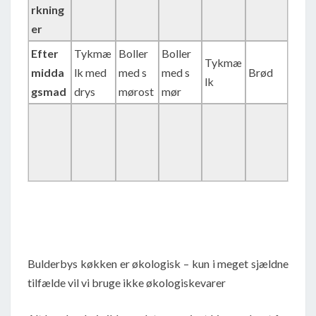
rkning
er
Efter
Tykmæ
Boller
Boller
Tykmæ
midda
lk med
med s
med s
Brød
lk
gsmad
drys
mørost
mør
Bulderbys køkken er økologisk – kun i meget sjældne
tilfælde vil vi bruge ikke økologiskevarer