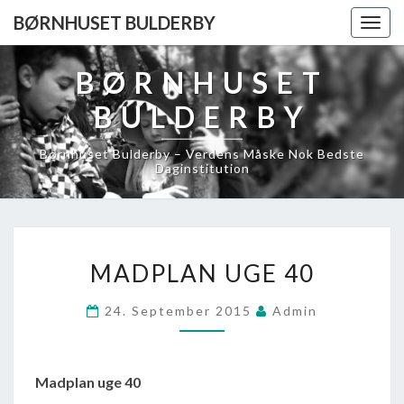
BØRNHUSET BULDERBY
Togg
navig
BØRNHUSET
BULDERBY
Børnhuset Bulderby – Verdens Måske Nok Bedste
Daginstitution
MADPLAN
MADPLAN UGE 40
UGE
40
24. September 2015
Admin
Madplan uge 40