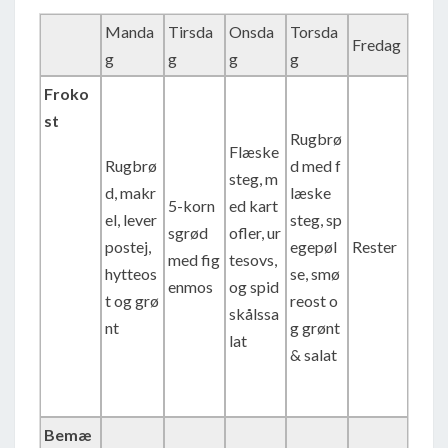
Manda
Tirsda
Onsda
Torsda
Fredag
g
g
g
g
Froko
st
Rugbrø
Flæske
Rugbrø
d med f
steg, m
d, makr
læske
5-korn
ed kart
el, lever
steg, sp
sgrød
ofler, ur
postej,
egepøl
Rester
med fig
tesovs,
hytteos
se, smø
enmos
og spid
t og grø
reost o
skålssa
nt
g grønt
lat
& salat
Bemæ