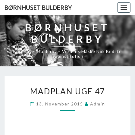
BØRNHUSET BULDERBY
Togg
navig
BØRNHUSET
BULDERBY
Børnhuset Bulderby – Verdens Måske Nok Bedste
Daginstitution
MADPLAN
MADPLAN UGE 47
UGE
47
13. November 2015
Admin