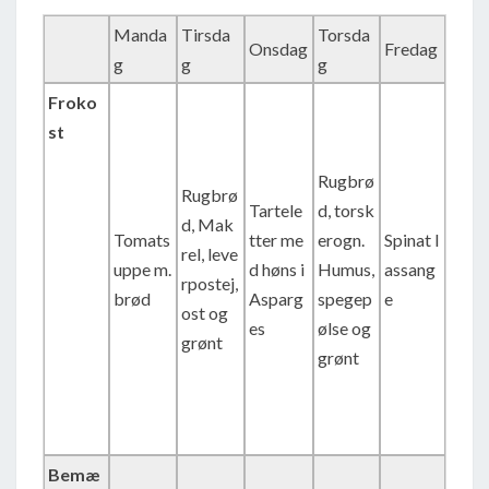
Manda
Tirsda
Torsda
Onsdag
Fredag
g
g
g
Froko
st
Rugbrø
Rugbrø
Tartele
d, torsk
d, Mak
Tomats
tter me
erogn.
Spinat l
rel, leve
uppe m.
d høns i
Humus,
assang
rpostej,
brød
Asparg
spegep
e
ost og
es
ølse og
grønt
grønt
Bemæ