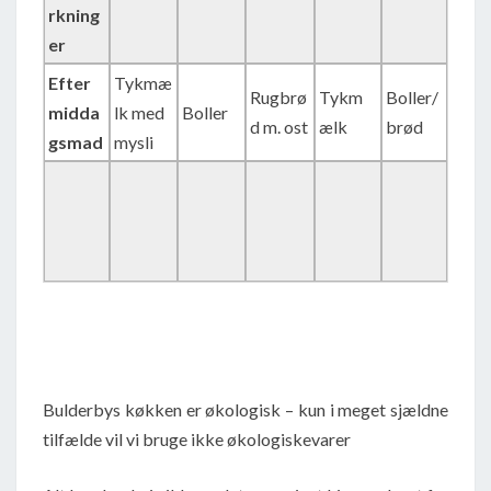
rkning
er
Efter
Tykmæ
Rugbrø
Tykm
Boller/
midda
lk med
Boller
d m. ost
ælk
brød
gsmad
mysli
Bulderbys køkken er økologisk – kun i meget sjældne
tilfælde vil vi bruge ikke økologiskevarer