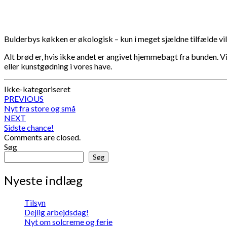
Bulderbys køkken er økologisk – kun i meget sjældne tilfælde vi
Alt brød er, hvis ikke andet er angivet hjemmebagt fra bunden. Vi
eller kunstgødning i vores have.
Ikke-kategoriseret
Post
PREVIOUS
Nyt fra store og små
navigation
NEXT
Sidste chance!
Comments are closed.
Søg
Søg
Nyeste indlæg
Tilsyn
Dejlig arbejdsdag!
Nyt om solcreme og ferie