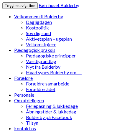
Børnhuset Bulderby
Toggle navigation
Velkommen til Bulderby
Dagligdagen
Kostpolitik
Sov dig sund
Aktivetsplan – ugeplan
Velkomstpjece
Pædagogisk praksis
Pædagogiske principper
Værdigrundlag
Nyt fra Bulderby
Hvad synes Bulderby om…..
Forældre
Forældre samarbejde
Forældrerådet
Personale
Om afdelingen
Feriepasning & lukkedage
Åbningstider & lukkedag
Bulderby på Facebook
Tilsyn
kontakt os