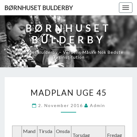
BØRNHUSET BULDERBY
Togg
navig
BØRNHUSET
BULDERBY
Børnhuset Bulderby – Verdens Måske Nok Bedste
Daginstitution
MADPLAN
MADPLAN UGE 45
UGE
45
2. November 2016
Admin
Mand
Tirsda
Onsda
Torsdag
Fredag