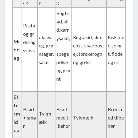
ag
g
g
Rugbr
ød, sil
Pasta
d,karr
og gr
oksest
Rugbrød, skær
Fisk me
ysalat,
Mi
ønsag
eg, grø
eost, leverpost
d spina
dd
ssovs
nsager,
spege
ej, torskerogn
t, fløde
ag
salat
pølse
og grønt
og ris
og grø
nt
Ef
te
Brød
Brød
Brød m
rm
Tykm
+ smø
med ti
Tykmælk
ed tilbe
id
ælk
r
lbehør
hør
da