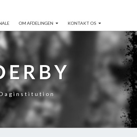
NALE
OM AFDELINGEN
KONTAKT OS
DERBY
Daginstitution