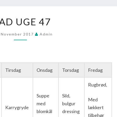
MAD
AD UGE 47
UGE
47
. November 2017
Admin
Tirsdag
Onsdag
Torsdag
Fredag
Rugbrød,
Suppe
Sild,
Med
med
bulgur
Karrygryde
lækkert
blomkål
dressing
tilbehør