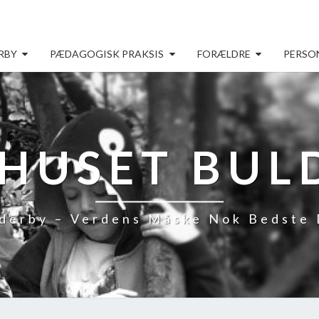
RBY
PÆDAGOGISK PRAKSIS
FORÆLDRE
PERSO
HUSET BUL
derby – Verdens Måske Nok Bedste 