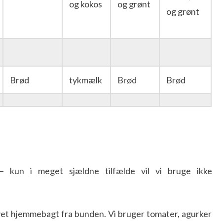
og kokos
og grønt
og grønt
Brød
tykmælk
Brød
Brød
– kun i meget sjældne tilfælde vil vi bruge ikke
givet hjemmebagt fra bunden. Vi bruger tomater, agurker