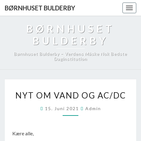
BØRNHUSET BULDERBY
Togg
navig
BØRNHUSET
BULDERBY
Børnhuset Bulderby – Verdens Måske Nok Bedste
Daginstitution
NYT
NYT OM VAND OG AC/DC
OM
VAND
15. Juni 2021
Admin
OG
AC/DC
Kære alle,